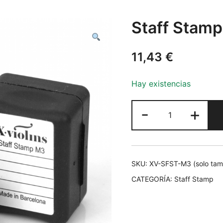
Staff Stamp
11,43
€
Hay existencias
Staff
-
+
Stamp
M3
(sin
tinta)
SKU:
XV-SFST-M3 (solo ta
cantidad
CATEGORÍA:
Staff Stamp