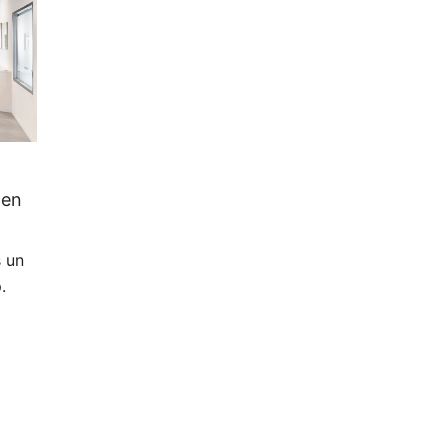
nen
s un
.